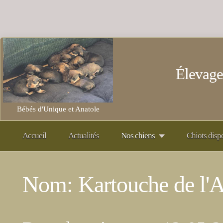
Élevage
Bébés d'Unique et Anatole
Accueil
Actualités
Nos chiens
Chiots disp
Nom: Kartouche de l'A