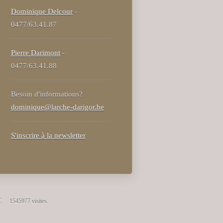
Dominique Delcour
-
0477/63.41.87
Pierre Darimont
-
0477/63.41.88
Besoin d'informations?
dominique@larche-darigor.be
S'inscrire à la newsletter
T
.
1545977 visites.