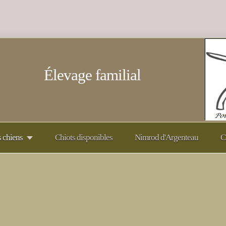
Élevage familial
 chiens
Chiots disponibles
Nimrod d'Argenteau
C