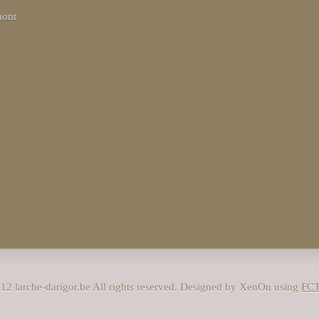
mont
12 larche-darigor.be All rights reserved. Designed by XenOn using
FC