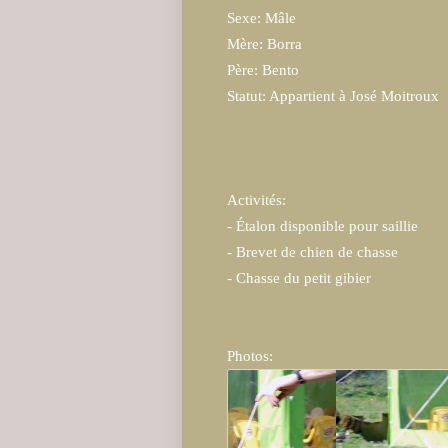
Sexe: Mâle
Mère: Borra
Père: Bento
Statut: Appartient à José Moitroux
Activités:
- Étalon disponible pour saillie

- Brevet de chien de chasse

- Chasse du petit gibier
Photos: