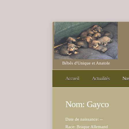
Bébés d'Unique et Anatole
Accueil
Actualités
Nos
Nom: Gayco
Date de naissance: --
Race: Braque Allemand