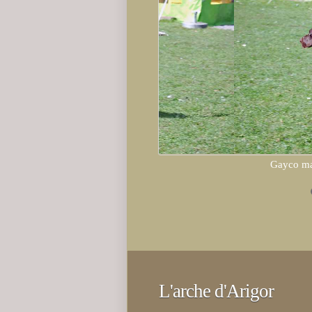
Gayco m
L'arche d'Arigor