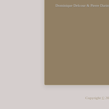
Dominique Delcour & Pierre Dari
Copyright
©
20