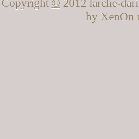
Copyright
©
2012 larche-dari
by XenOn 