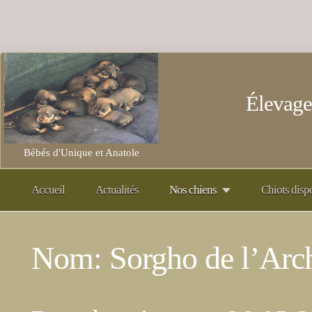
Élevage
Bébés d'Unique et Anatole
Accueil
Actualités
Nos chiens
Chiots disp
Nom: Sorgho de l’Arc