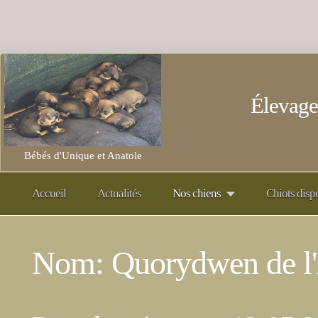
Élevage
Bébés d'Unique et Anatole
Accueil
Actualités
Nos chiens
Chiots disp
Nom: Quorydwen de l'