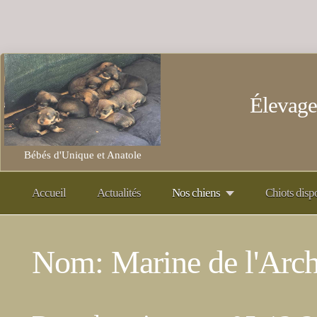
Élevage
Bébés d'Unique et Anatole
Accueil
Actualités
Nos chiens
Chiots disp
Nom: Marine de l'Arch