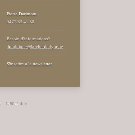
Pierre Darimont
-
0477/63.41.88
Besoin d'informations?
dominique@larche-darigor.be
S'inscrire à la newsletter
T
.
1546144 visites.