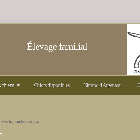
Élevage familial
 chiens
Chiots disponibles
Nimrod d'Argenteau
C
s avez la moindre question.
87