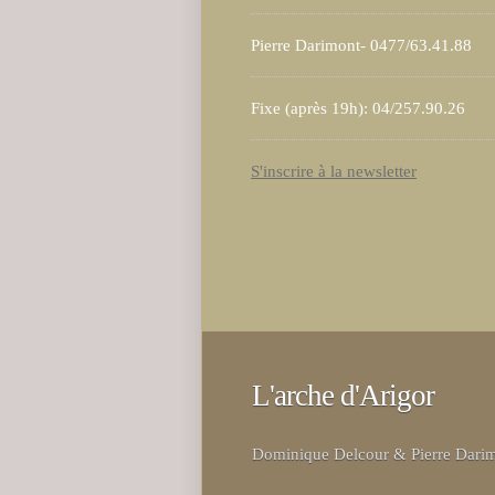
Pierre Darimont- 0477/63.41.88
Fixe (après 19h): 04/257.90.26
S'inscrire à la newsletter
L'arche d'Arigor
Dominique Delcour & Pierre Dari