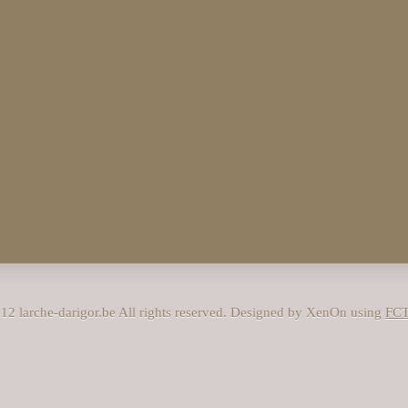
12 larche-darigor.be All rights reserved. Designed by XenOn using
FC