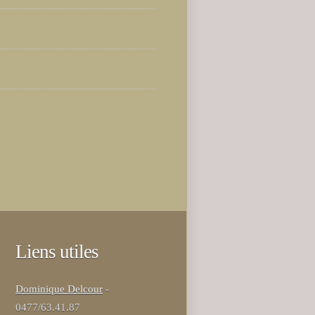
Liens utiles
Dominique Delcour
-
0477/63.41.87