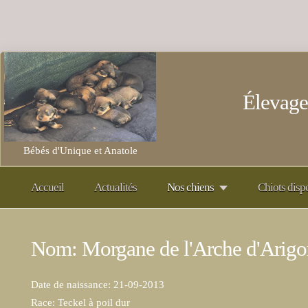
Élevage
Bébés d'Unique et Anatole
Accueil
Actualités
Nos chiens
Chiots disp
Nom: Morgane de l'Arche d'Arigo
Date de naissance: 21-09-2013
Race: Teckel à poil dur