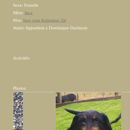
Sexe: Femelle
Mère:
Inca
Père:
Igor vom Ketteniser Tal
Statut: Appartient a Dominique Darimont
Activités:
Photos: