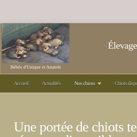
Élevage
Bébés d'Unique et Anatole
Accueil
Actualités
Nos chiens
Chiots disp
Une portée de chiots te