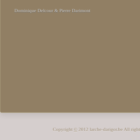
Dominique Delcour & Pierre Darimont
Copyright
©
2012 larche-darigor.be All rig