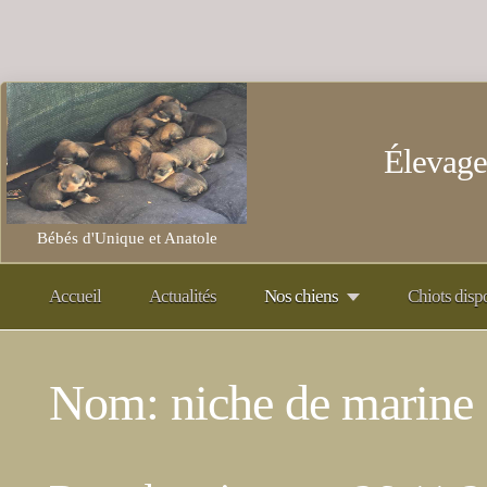
Élevage
Bébés d'Unique et Anatole
Accueil
Actualités
Nos chiens
Chiots disp
Nom: niche de marine