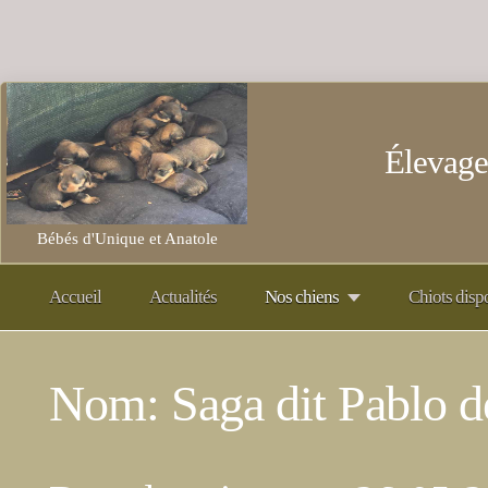
Élevage
Bébés d'Unique et Anatole
Accueil
Actualités
Nos chiens
Chiots disp
Nom: Saga dit Pablo d