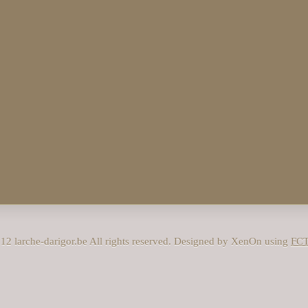
12 larche-darigor.be All rights reserved. Designed by XenOn using
FC