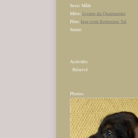
Sexe: Mâle
Mère:
Lyrane du Quartannier
Père:
Igor vom Ketteniser Tal
Statut:
Activités:
  Réservé  
Photos: