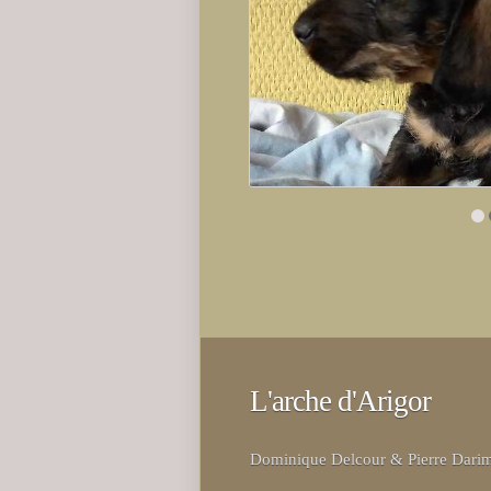
L'arche d'Arigor
Dominique Delcour & Pierre Dari