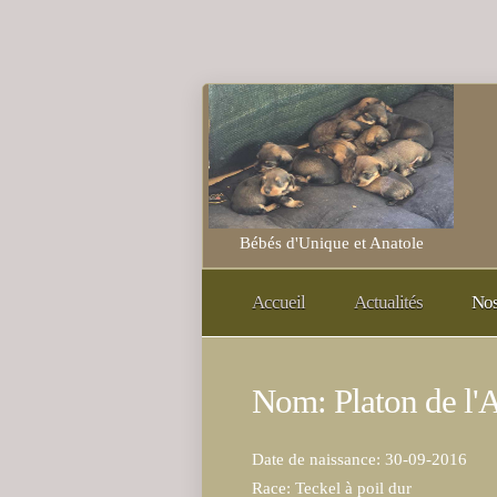
Bébés d'Unique et Anatole
Accueil
Actualités
Nos
Nom: Platon de l'A
Date de naissance: 30-09-2016
Race: Teckel à poil dur