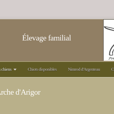
Élevage familial
 chiens
Chiots disponibles
Nimrod d'Argenteau
C
rche d'Arigor