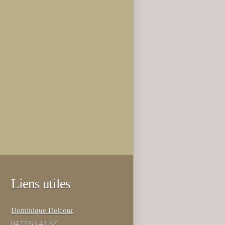
Liens utiles
Dominique Delcour
-
0477/63.41.87