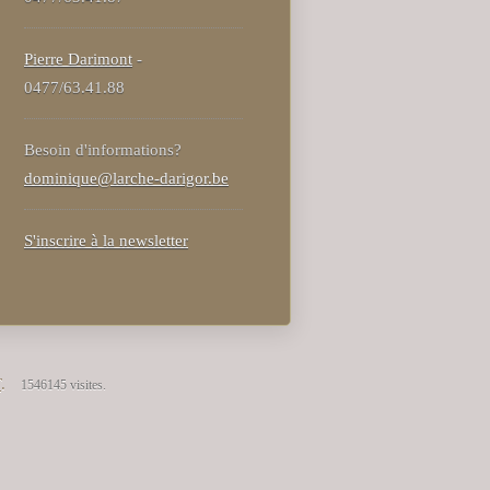
Pierre Darimont
-
0477/63.41.88
Besoin d'informations?
dominique@larche-darigor.be
S'inscrire à la newsletter
T
.
1546145 visites.