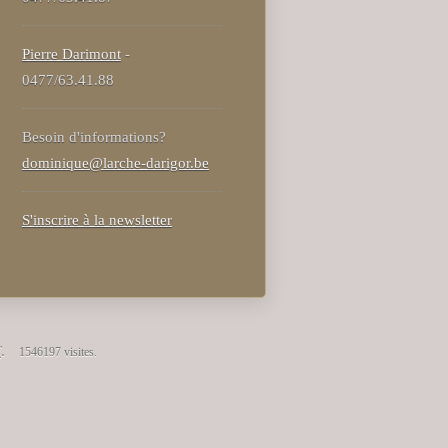
Pierre Darimont
-
0477/63.41.88
Besoin d'informations?
dominique@larche-darigor.be
S'inscrire à la newsletter
T
.
1546197 visites.