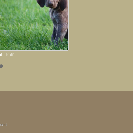
dit Ralf
mont