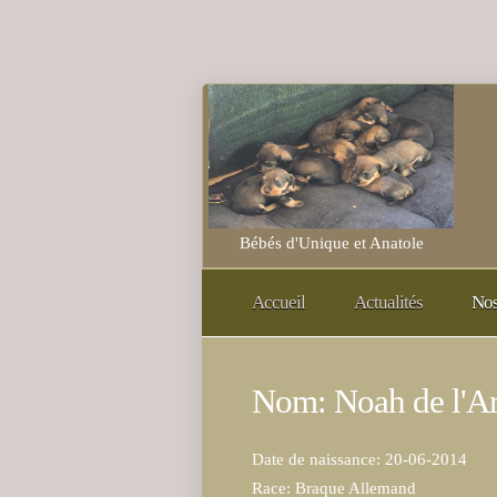
Bébés d'Unique et Anatole
Accueil
Actualités
Nos
Nom: Noah de l'Ar
Date de naissance: 20-06-2014
Race: Braque Allemand