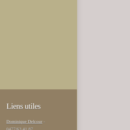
Liens utiles
Dominique Delcour
-
0477/63.41.87