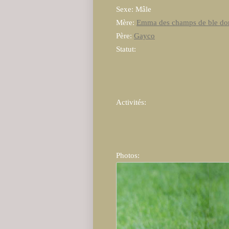
Sexe: Mâle
Mère:
Emma des champs de ble do
Père:
Gayco
Statut:
Activités:
Photos: