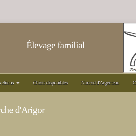
Élevage familial
 chiens
Chiots disponibles
Nimrod d'Argenteau
C
che d'Arigor