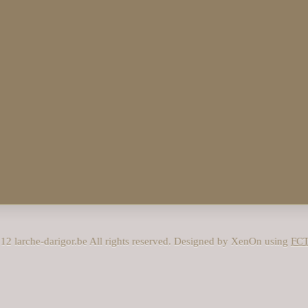
12 larche-darigor.be All rights reserved. Designed by XenOn using
FC