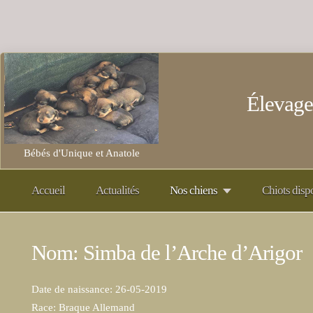
Élevage
Bébés d'Unique et Anatole
Accueil
Actualités
Nos chiens
Chiots disp
Nom: Simba de l’Arche d’Arigor
Date de naissance: 26-05-2019
Race: Braque Allemand