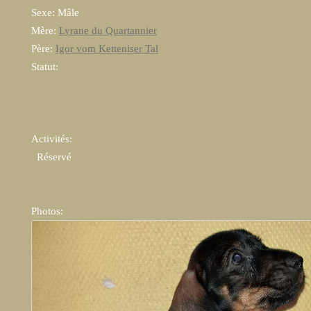
Sexe: Mâle
Mère:
Lyrane du Quartannier
Père:
Igor vom Ketteniser Tal
Statut:
Activités:
  Réservé  
Photos: