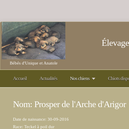
Élevage
Bébés d'Unique et Anatole
Accueil
Actualités
Nos chiens
Chiots disp
Nom: Prosper de l'Arche d'Arigor
Date de naissance: 30-09-2016
Race: Teckel à poil dur